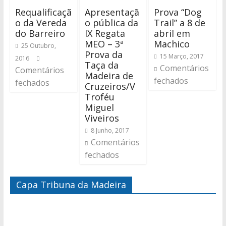
Requalificaçã
Apresentaçã
Prova “Dog
o da Vereda
o pública da
Trail” a 8 de
do Barreiro
IX Regata
abril em
MEO – 3ª
Machico
25 Outubro,
Prova da
15 Março, 2017
2016
Taça da
Comentários
Comentários
Madeira de
fechados
fechados
Cruzeiros/V
Troféu
Miguel
Viveiros
8 Junho, 2017
Comentários
fechados
Capa Tribuna da Madeira