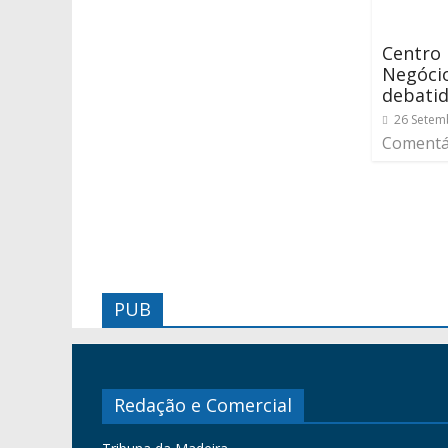
Centro 
Negóci
debatid
26 Setem
Comentá
PUB
Redação e Comercial