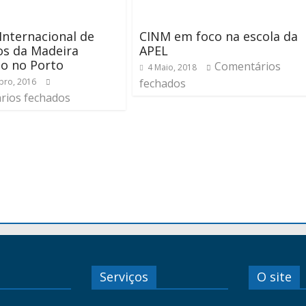
Internacional de
CINM em foco na escola da
os da Madeira
APEL
o no Porto
Comentários
4 Maio, 2018
bro, 2016
fechados
rios fechados
Serviços
O site