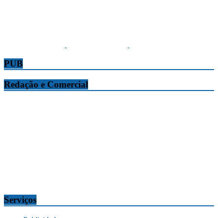
PUB
Redação e Comercial
Tribuna da Madeira
Edifício O Liberal, Parque Empresarial Zona Oeste (PEZO), Lote
n.º 7, 9304-006 Câmara de Lobos, Madeira, Portugal
Telef.:
291 911300
Redação
tribuna@tribunadamadeira.pt
Comercial
comercial@tribunadamadeira.pt
Serviços