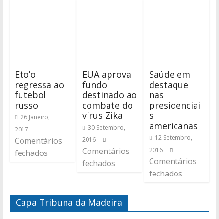
Eto’o
EUA aprova
Saúde em
regressa ao
fundo
destaque
futebol
destinado ao
nas
russo
combate do
presidenciai
vírus Zika
s
26 Janeiro,
americanas
30 Setembro,
2017
12 Setembro,
Comentários
2016
Comentários
2016
fechados
Comentários
fechados
fechados
Capa Tribuna da Madeira