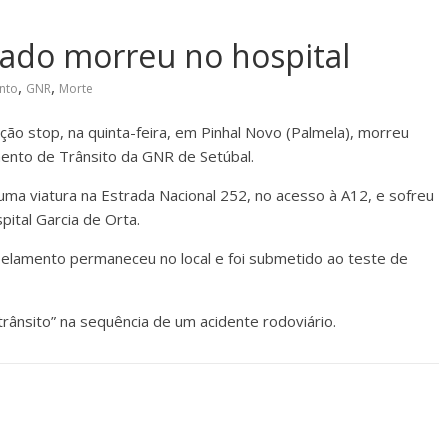
lado morreu no hospital
,
,
nto
GNR
Morte
ão stop, na quinta-feira, em Pinhal Novo (Palmela), morreu
mento de Trânsito da GNR de Setúbal.
 uma viatura na Estrada Nacional 252, no acesso à A12, e sofreu
ital Garcia de Orta.
elamento permaneceu no local e foi submetido ao teste de
rânsito” na sequência de um acidente rodoviário.