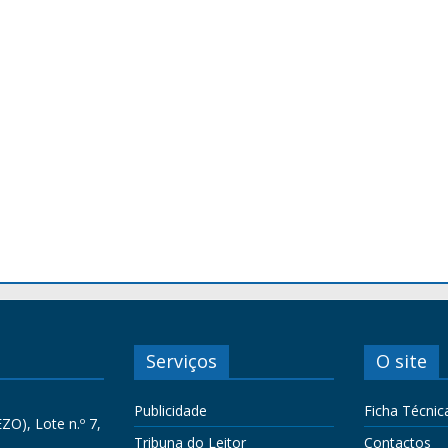
Serviços
O site
Publicidade
Ficha Técnic
ZO), Lote n.º 7,
Tribuna do Leitor
Contactos