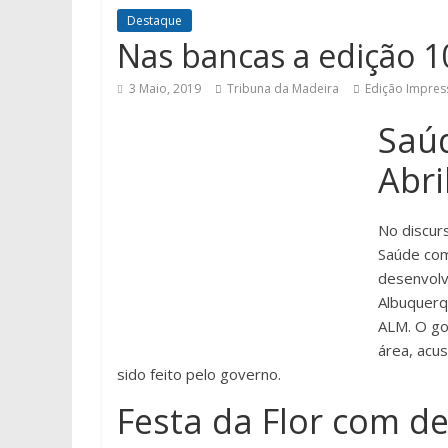
Destaque
Nas bancas a edição 1
3 Maio, 2019
Tribuna da Madeira
Edição Impres
Saú
Abri
No discur
Saúde com
desenvolv
Albuquer
ALM. O go
área, acu
sido feito pelo governo.
Festa da Flor com de