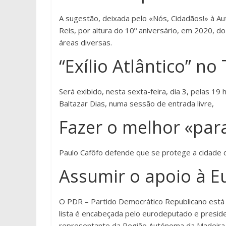
A sugestão, deixada pelo «Nós, Cidadãos!» à Aut
Reis, por altura do 10º aniversário, em 2020, d
áreas diversas.
“Exílio Atlântico” no
Será exibido, nesta sexta-feira, dia 3, pelas 19 
Baltazar Dias, numa sessão de entrada livre,
Fazer o melhor «par
Paulo Cafôfo defende que se protege a cidade 
Assumir o apoio à E
O PDR – Partido Democrático Republicano está n
lista é encabeçada pelo eurodeputado e preside
representante da Região Autónoma da Madeira n