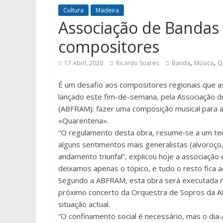
Cultura
Madeira
Associação de Bandas 
compositores
,
,
17 Abril, 2020
Ricardo Soares
Banda
Música
Q
É um desafio aos compositores regionais que a
lançado este fim-de-semana, pela Associação 
(ABFRAM): fazer uma composição musical para 
«Quarentena».
“O regulamento desta obra, resume‐se a um tem
alguns sentimentos mais generalistas (alvoroço,
andamento triunfal”, explicou hoje a associaçã
deixamos apenas o tópico, e tudo o resto fica a
Segundo a ABFRAM, esta obra será executada n
próximo concerto da Orquestra de Sopros da A
situação actual.
“O confinamento social é necessário, mas o dia‐