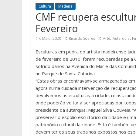
Cultura
Madeira
CMF recupera escultur
Fevereiro
,
,
6 Maio, 2020
Ricardo Soares
Arte
Autarquia
Fu
Esculturas em pedra do artista madeirense Jacin
de fevereiro de 2010, foram recuperadas pela 
sofrido danos na Avenida do Mar e das Comuni
no Parque de Santa Catarina.
“Estas obras encontravam-se armazenadas em i
agora numa cuidada intervenção de recuperação
devolvemos as esculturas à cidade, reinstaland
onde poderão voltar a ser apreciadas por todos
presidente da autarquia, Miguel Silva Gouveia. 
preservar o espólio escultórico da cidade e um
património cultural da cidade. Esta é também um
devem ter os seus trabalhos expostos nos espa