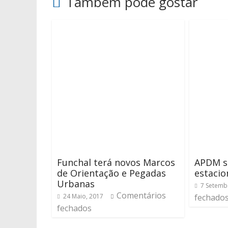
Também pode gostar
Funchal terá novos Marcos
APDM se
de Orientação e Pegadas
estaci
Urbanas
7 Setemb
Comentários
24 Maio, 2017
fechado
fechados