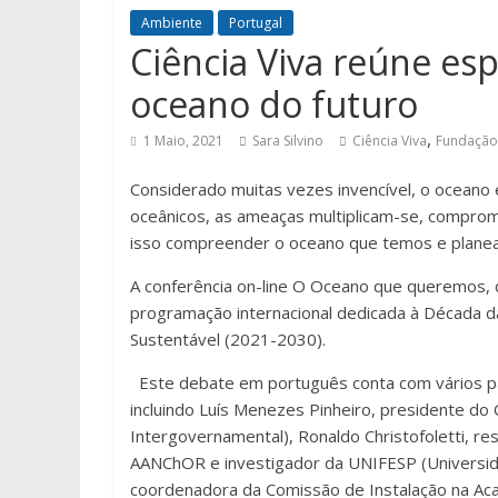
Ambiente
Portugal
Ciência Viva reúne esp
oceano do futuro
,
1 Maio, 2021
Sara Silvino
Ciência Viva
Fundação
Considerado muitas vezes invencível, o oceano 
oceânicos, as ameaças multiplicam-se, comprom
isso compreender o oceano que temos e planea
A conferência on-line O Oceano que queremos, qu
programação internacional dedicada à Década d
Sustentável (2021-2030).
Este debate em português conta com vários par
incluindo Luís Menezes Pinheiro, presidente 
Intergovernamental), Ronaldo Christofoletti, res
AANChOR e investigador da UNIFESP (Universida
coordenadora da Comissão de Instalação na Ac