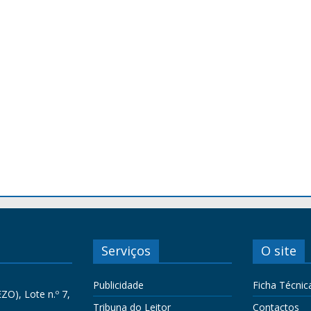
Serviços
O site
Publicidade
Ficha Técnic
ZO), Lote n.º 7,
Tribuna do Leitor
Contactos