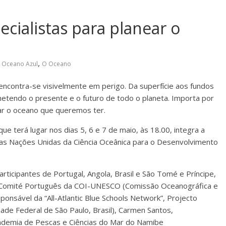
ecialistas para planear o
,
 Oceano Azul
O Oceano
encontra-se visivelmente em perigo. Da superfície aos fundos
etendo o presente e o futuro de todo o planeta. Importa por
r o oceano que queremos ter.
e terá lugar nos dias 5, 6 e 7 de maio, às 18.00, integra a
as Nações Unidas da Ciência Oceânica para o Desenvolvimento
ticipantes de Portugal, Angola, Brasil e São Tomé e Príncipe,
do Comité Português da COI-UNESCO (Comissão Oceanográfica e
ponsável da “All-Atlantic Blue Schools Network”, Projecto
de Federal de São Paulo, Brasil), Carmen Santos,
ademia de Pescas e Ciências do Mar do Namibe