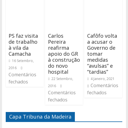
PS faz visita
Carlos
Cafôfo volta
de trabalho
Pereira
a acusar o
à vila da
reafirma
Governo de
Camacha
apoio do GR
tomar
à construção
medidas
16 Setembro,
do novo
“avulsas” e
2016
hospital
“tardias”
Comentários
22 Setembro,
4 Janeiro, 2021
fechados
Comentários
2016
Comentários
fechados
fechados
Capa Tribuna da Madeira