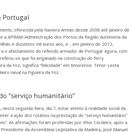
m Portugal
inente, oferecida pela Naviera Armas desde 2008 até Janeiro de
nte a APRAM-Administração dos Portos da Região Autónoma da
milhão e duzentos mil euros ano, e… em janeiro de 2012,
 o afastamento do referido armador de Portugal. Agora, com
referiu-se que foi enganado na construção do ferry
a da Foz, significa “felicidade” em timorense. Timor-Leste
eiro naval na Figueira da Foz.
do “serviço humanitário”
nesta segunda-feira, dia 7, estar atento à realidade social da
ter a ação dos rotários na prestação do “serviço humanitário”
ões”. As afirmações foram proferidas por Vítor Cordeiro, após a
Presidente da Assembleia Legislativa da Madeira, José Manuel