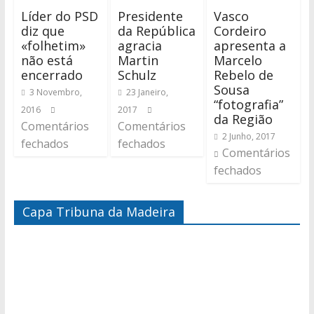
Líder do PSD
Presidente
Vasco
diz que
da República
Cordeiro
«folhetim»
agracia
apresenta a
não está
Martin
Marcelo
encerrado
Schulz
Rebelo de
Sousa
3 Novembro,
23 Janeiro,
“fotografia”
2016
2017
da Região
Comentários
Comentários
2 Junho, 2017
fechados
fechados
Comentários
fechados
Capa Tribuna da Madeira