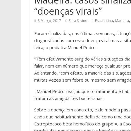
“doenças virais”
,
3 Março, 2017
Sara Silvino
Escarlatina
Madeira
Foram sinalizadas, nas últimas semanas, situaçõ
diagnosticadas com esta doença viral mas a situ
feira, o pediatra Manuel Pedro.
“Têm efetivamente surgido várias situações di
falar, nem em número que mereça qualquer pre
Adiantando, “com efeito, a maioria das situaçõe
muitas vezes sem febre ou mesmo sem amigdal
Manuel Pedro realçou que o tratamento é habitu
tratam as amigdalites bacterianas.
Sobre a doença em concreto, e de modo a passa
ainda que habitualmente definida como uma doe
Estreptococo beta hemolítico do grupo A, a Esca
produzidas por algumas destas bactérias geral