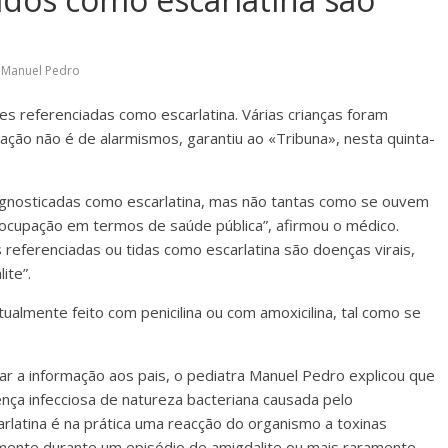
,
Manuel Pedro
es referenciadas como escarlatina. Várias crianças foram
ação não é de alarmismos, garantiu ao «Tribuna», nesta quinta-
agnosticadas como escarlatina, mas não tantas como se ouvem
ocupação em termos de saúde pública”, afirmou o médico.
s referenciadas ou tidas como escarlatina são doenças virais,
ite”.
almente feito com penicilina ou com amoxicilina, tal como se
r a informação aos pais, o pediatra Manuel Pedro explicou que
nça infecciosa de natureza bacteriana causada pelo
rlatina é na prática uma reacção do organismo a toxinas
mente durante um episódio de amigdalite ou mais raramente,