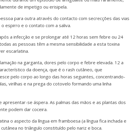
amente de impetigo ou erisipela.
pessoa para outra através do contacto com secrecções das vias
o espirro e o contato com a saliva.
após a infecção e se prolongar até 12 horas sem febre ou 24
 todas as pessoas têm a mesma sensibilidade a esta toxina
r escarlatina.
flamação na garganta, dores pelo corpo e febre elevada. 12 a
característico da doença, que é o rash cutâneo, que
desce pelo corpo ao longo das horas seguintes, concentrando-
s, virilhas e na prega do cotovelo formando uma linha
de apresentar-se áspera. As palmas das mãos e as plantas dos
nte podem dar coceira.
atina o aspecto da língua em framboesa (a língua fica inchada e
cutânea no triângulo constituído pelo nariz e boca.