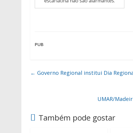
escarlatina não são alarmantes.
PUB
←
Governo Regional institui Dia Region
UMAR/Madeira 
Também pode gostar