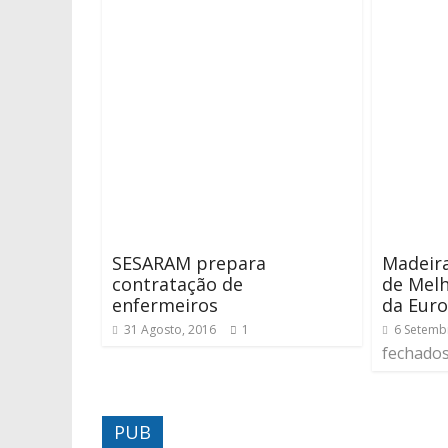
SESARAM prepara
Madeir
contratação de
de Melh
enfermeiros
da Eur
31 Agosto, 2016
1
6 Setemb
fechado
PUB