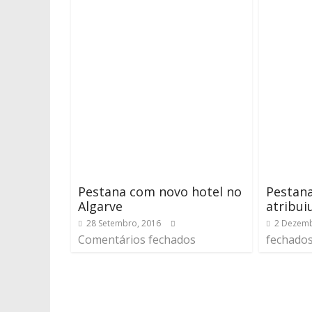
Pestana com novo hotel no
Pestan
Algarve
atribui
28 Setembro, 2016
2 Dezemb
Comentários fechados
fechado