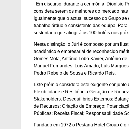
Em discurso, durante a cerimónia, Dionísio 
considera serem os melhores do mercado nas s
igualmente que o actual sucesso do Grupo se d
trabalho árduo e consistente das equipa. Para
sustentado que atingirá os 100 hotéis nos pró
Nesta distinção, o Júri é composto por um ilus
académico e empresarial de reconhecido mérito
Gomes Mota, António Lobo Xavier, António de S
Manuel Fernandes, Luís Amado, Luís Marques
Pedro Rebelo de Sousa e Ricardo Reis.
Este prémio considera este exigente conjunto 
Flexibilidade e Resiliência Geração de Rique
Stakeholders. Desequilíbrios Externos; Balan
de Recursos: Criação de Emprego; Potencia
Públicas: Receita Fiscal; Responsabilidade So
Fundado em 1972 o Pestana Hotel Group é o ma