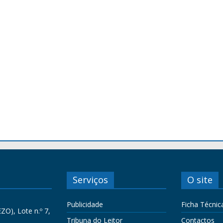
Serviços
O site
Publicidade
Ficha Técnic
ZO), Lote n.º 7,
Tribuna do Leitor
Contactos