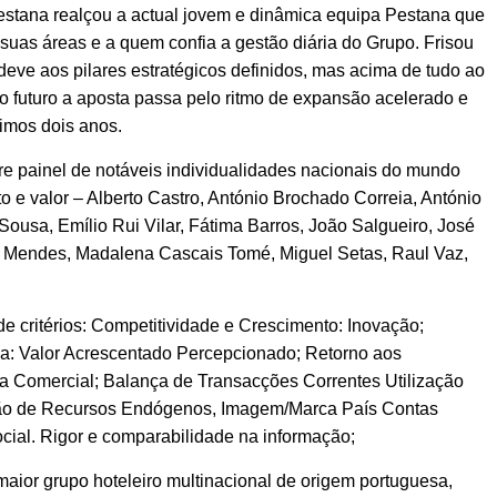
Pestana realçou a actual jovem e dinâmica equipa Pestana que
uas áreas e a quem confia a gestão diária do Grupo. Frisou
eve aos pilares estratégicos definidos, mas acima de tudo ao
 o futuro a aposta passa pelo ritmo de expansão acelerado e
ximos dois anos.
tre painel de notáveis individualidades nacionais do mundo
 e valor – Alberto Castro, António Brochado Correia, António
ousa, Emílio Rui Vilar, Fátima Barros, João Salgueiro, José
 Mendes, Madalena Cascais Tomé, Miguel Setas, Raul Vaz,
de critérios: Competitividade e Crescimento: Inovação;
za: Valor Acrescentado Percepcionado; Retorno aos
ça Comercial; Balança de Transacções Correntes Utilização
ção de Recursos Endógenos, Imagem/Marca País Contas
cial. Rigor e comparabil
idade na informação;
ior grupo hoteleiro multinacional de origem portuguesa,