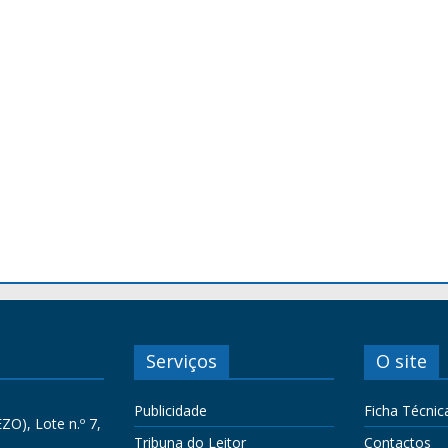
Serviços
O site
Publicidade
Ficha Técnic
ZO), Lote n.º 7,
Tribuna do Leitor
Contactos