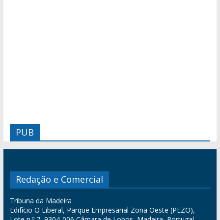
PUB
Redação e Comercial
Tribuna da Madeira
Edifício O Liberal, Parque Empresarial Zona Oeste (PEZO),
Lote n.º 7, 9304-006 Câmara de Lobos, Madeira, Portugal