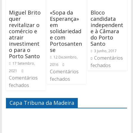
Miguel Brito
«Sopa da
Bloco
quer
Esperança»
candidata
revitalizar o
em
independent
comércio e
solidariedad
e à Câmara
atrair
e com
do Porto
investiment
Portosanten
Santo
o para o
se
3 Junho, 2017
Porto Santo
12 Dezembro,
Comentários
17 Setembro,
2016
fechados
2021
Comentários
Comentários
fechados
fechados
Capa Tribuna da Madeira