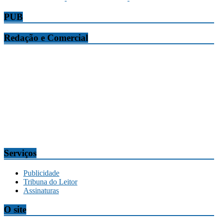
PUB
Redação e Comercial
Tribuna da Madeira
Edifício O Liberal, Parque Empresarial Zona Oeste (PEZO), Lote
n.º 7, 9304-006 Câmara de Lobos, Madeira, Portugal
Telef.:
291 911300
Redação
tribuna@tribunadamadeira.pt
Comercial
comercial@tribunadamadeira.pt
Serviços
Publicidade
Tribuna do Leitor
Assinaturas
O site