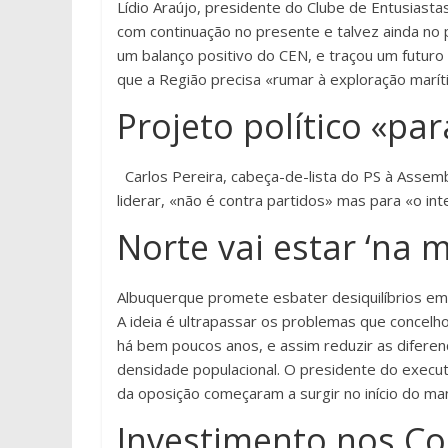
Lídio Araújo, presidente do Clube de Entusiast
com continuação no presente e talvez ainda no 
um balanço positivo do CEN, e traçou um futuro
que a Região precisa «rumar à exploração marí
Projeto político «pa
Carlos Pereira, cabeça-de-lista do PS à Assembl
liderar, «não é contra partidos» mas para «o i
Norte vai estar ‘na 
Albuquerque promete esbater desiquilíbrios em 
A ideia é ultrapassar os problemas que concelh
há bem poucos anos, e assim reduzir as diferenç
densidade populacional. O presidente do executi
da oposição começaram a surgir no início do ma
Investimento nos Co