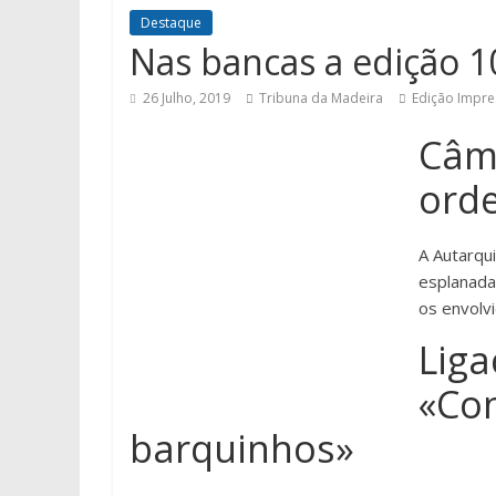
Destaque
Nas bancas a edição 1
26 Julho, 2019
Tribuna da Madeira
Edição Impre
Câm
ord
A Autarqu
esplanadas
os envolv
Liga
«Con
barquinhos»