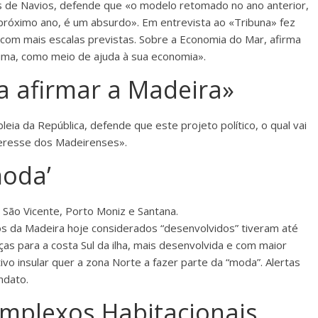
as de Navios, defende que «o modelo retomado no ano anterior,
próximo ano, é um absurdo». Em entrevista ao «Tribuna» fez
 com mais escalas previstas. Sobre a Economia do Mar, afirma
tima, como meio de ajuda à sua economia».
ra afirmar a Madeira»
eia da República, defende que este projeto político, o qual vai
nteresse dos Madeirenses».
moda’
São Vicente, Porto Moniz e Santana.
os da Madeira hoje considerados “desenvolvidos” tiveram até
as para a costa Sul da ilha, mais desenvolvida e com maior
vo insular quer a zona Norte a fazer parte da “moda”. Alertas
ndato.
mplexos Habitacionais