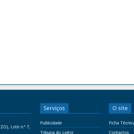
Serviços
O site
Publicidade
Ficha Técnic
ZO), Lote n.º 7,
Tribuna do Leitor
Contactos