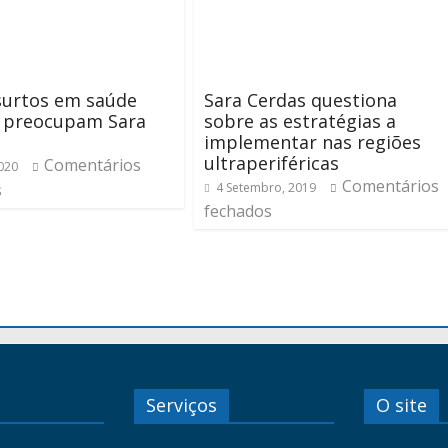
surtos em saúde
Sara Cerdas questiona
a preocupam Sara
sobre as estratégias a
implementar nas regiões
ultraperiféricas
Comentários
020
Comentários
s
4 Setembro, 2019
fechados
Serviços
O site