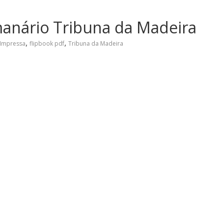
manário Tribuna da Madeira
,
,
 Impressa
flipbook pdf
Tribuna da Madeira