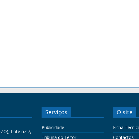
Serviços
O site
Publicidade
Ficha Técnic
ZO), Lote n.º 7,
Tribuna do Leitor
Contactos