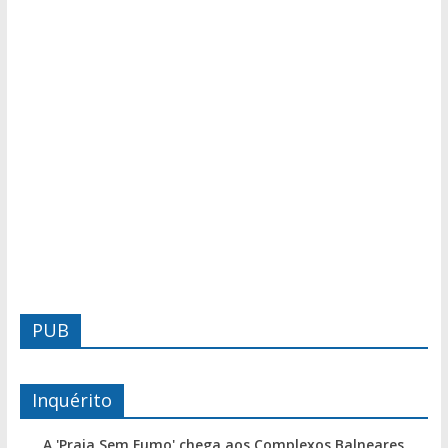
PUB
Inquérito
A 'Praia Sem Fumo' chega aos Complexos Balneares