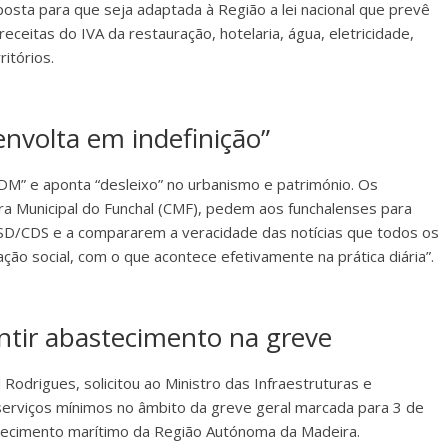
posta para que seja adaptada à Região a lei nacional que prevê
eceitas do IVA da restauração, hotelaria, água, eletricidade,
itórios.
nvolta em indefinição”
DM” e aponta “desleixo” no urbanismo e património. Os
ra Municipal do Funchal (CMF), pedem aos funchalenses para
D/CDS e a compararem a veracidade das notícias que todos os
ão social, com o que acontece efetivamente na prática diária”.
ntir abastecimento na greve
Rodrigues, solicitou ao Ministro das Infraestruturas e
erviços mínimos no âmbito da greve geral marcada para 3 de
tecimento marítimo da Região Autónoma da Madeira.