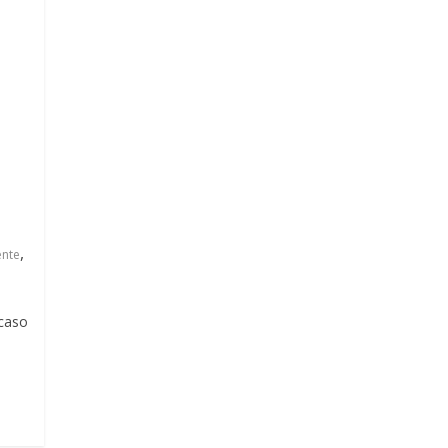
,
nte
 caso