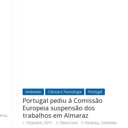
Ambiente
Ciência e Tecnologia
Portugal
a
Portugal pediu à Comissão
Europeia suspensão dos
trabalhos em Almaraz
,
araz
,
18 Janeiro, 2017
Tânia Cova
Almaraz
Comissão