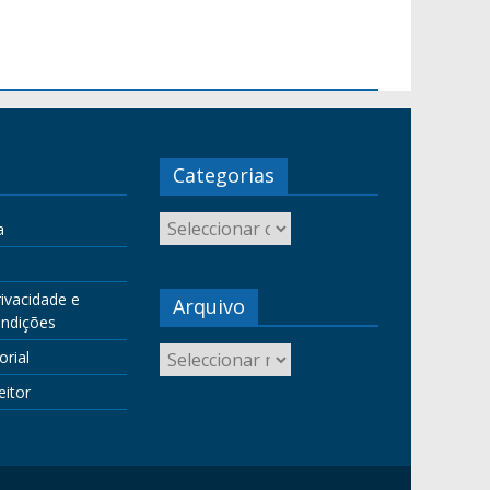
Categorias
a
rivacidade e
Arquivo
ndições
orial
eitor