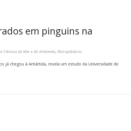
trados em pinguins na
,
e Ciências do Mar e do Ambiente
Microplásticos
cos já chegou à Antártida, revela um estudo da Universidade de