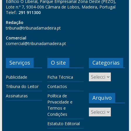
Edifício O Liberal, Parque Empresarial Zona Oeste (PEZO),
Lote n.º 7, 9304-006 Câmara de Lobos, Madeira, Portugal
Telef.:
291 911300
Redação
tribuna@tribunadamadeira.pt
Comercial
comercial@tribunadamadeira.pt
Serviços
O site
Categorias
Publicidade
Ficha Técnica
Tribuna do Leitor
Contactos
Assinaturas
Política de
Arquivo
Privacidade e
Termos e
Condições
Estatuto Editorial