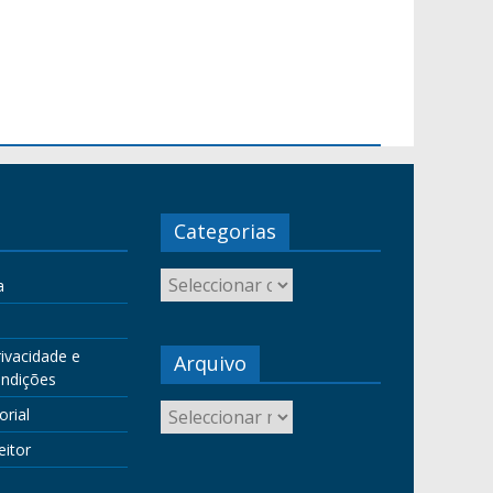
Categorias
a
rivacidade e
Arquivo
ndições
orial
eitor