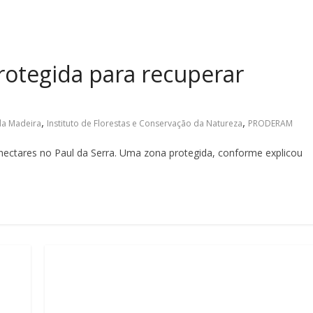
rotegida para recuperar
,
,
da Madeira
Instituto de Florestas e Conservação da Natureza
PRODERAM
hectares no Paul da Serra. Uma zona protegida, conforme explicou