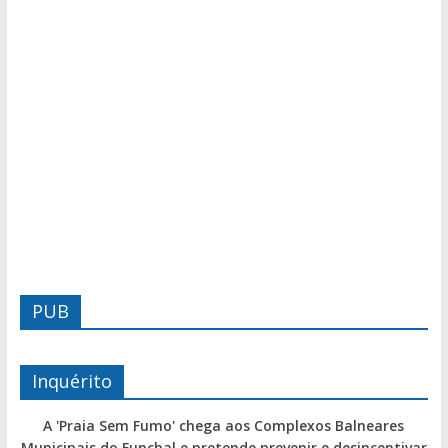
PUB
Inquérito
A 'Praia Sem Fumo' chega aos Complexos Balneares
Municipais do Funchal e pretende prevenir e desincentivar