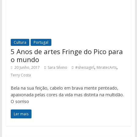
Cultura
Portugal
5 Anos de artes Fringe do Pico para
o mundo
,
,
20 Junho, 2017
Sara Silvino
#sheisagirl
MiratecArts
Terry Costa
Bela na sua feição, cabelo em brava mente penteado,
apaixonada pelas cores da vida mas distinta na multidão.
O sorriso
Ler mais