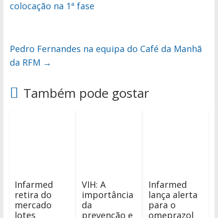
colocação na 1ª fase
Pedro Fernandes na equipa do Café da Manhã
da RFM
→
Também pode gostar
Infarmed
VIH: A
Infarmed
retira do
importância
lança alerta
mercado
da
para o
lotes
prevenção e
omeprazol