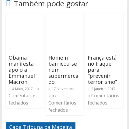
Também pode gostar
Obama
Homem
França está
manifesta
barricou-se
no Iraque
apoio a
num
para
Emmanuel
supermerca
“prevenir
Macron
do
terrorismo”
4 Maio, 2017
17 Novembro,
2 Janeiro, 2017
Comentários
Comentários
2017
fechados
Comentários
fechados
fechados
Capa Tribuna da Madeira