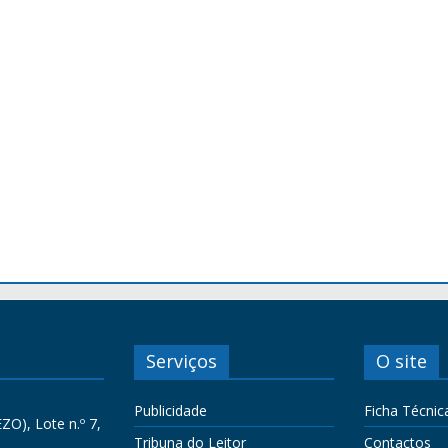
Serviços
O site
Publicidade
Ficha Técnic
ZO), Lote n.º 7,
Tribuna do Leitor
Contactos