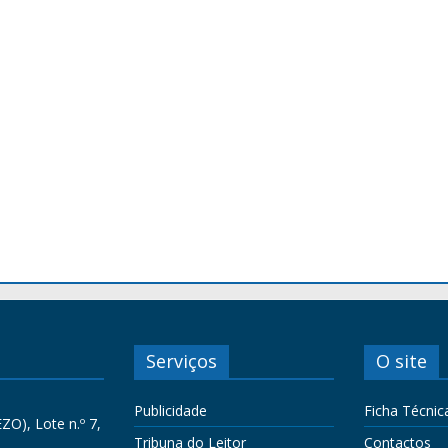
Serviços
O site
Publicidade
Ficha Técnic
ZO), Lote n.º 7,
Tribuna do Leitor
Contactos