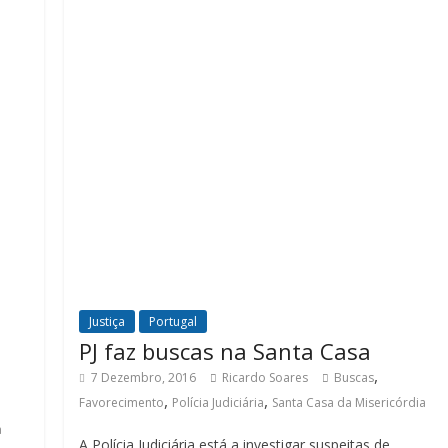
Justiça
Portugal
PJ faz buscas na Santa Casa
,
7 Dezembro, 2016
Ricardo Soares
Buscas
,
,
Favorecimento
Polícia Judiciária
Santa Casa da Misericórdia
a
A Polícia Judiciária está a investigar suspeitas de