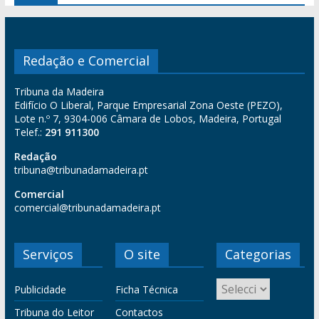
Redação e Comercial
Tribuna da Madeira
Edifício O Liberal, Parque Empresarial Zona Oeste (PEZO),
Lote n.º 7, 9304-006 Câmara de Lobos, Madeira, Portugal
Telef.:
291 911300
Redação
tribuna@tribunadamadeira.pt
Comercial
comercial@tribunadamadeira.pt
Serviços
O site
Categorias
Publicidade
Ficha Técnica
Tribuna do Leitor
Contactos