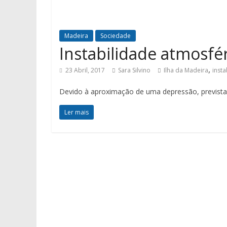
Madeira
Sociedade
Instabilidade atmosfér
,
23 Abril, 2017
Sara Silvino
Ilha da Madeira
insta
Devido à aproximação de uma depressão, prevista a p
Ler mais