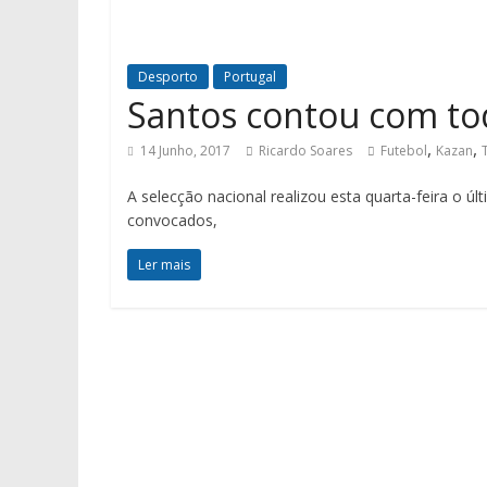
Desporto
Portugal
Santos contou com tod
,
,
14 Junho, 2017
Ricardo Soares
Futebol
Kazan
A selecção nacional realizou esta quarta-feira o ú
convocados,
Ler mais