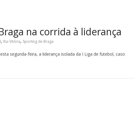
Braga na corrida à liderança
,
,
l
Rui Vitória
Sporting de Braga
sta segunda-feira, a liderança isolada da I Liga de futebol, caso