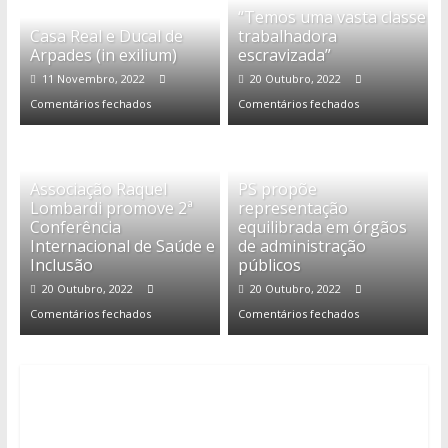
“Temos uma vasta classe
Casa Real e Ducal de
trabalhadora
Arpades (in exilium)
escravizada”
11 Novembro, 2022
20 Outubro, 2022
Comentários fechados
Comentários fechados
Associação Raquel
PS propõe
Lombardi promove 2ª
representação
Conferência
equilibrada em órgãos
Internacional de Saúde e
de administração
Inclusão
públicos
20 Outubro, 2022
20 Outubro, 2022
Comentários fechados
Comentários fechados