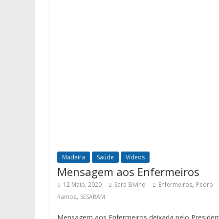
Madeira
Saúde
Vídeos
Mensagem aos Enfermeiros
,
12 Maio, 2020
Sara Silvino
Enfermeiros
Pedro
,
Ramos
SESARAM
Mensagem aos Enfermeiros deixada pelo Presiden