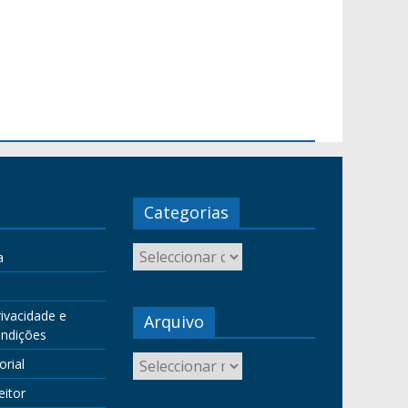
Categorias
a
rivacidade e
Arquivo
ndições
orial
eitor