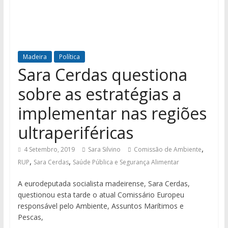
Madeira
Política
Sara Cerdas questiona
sobre as estratégias a
implementar nas regiões
ultraperiféricas
,
4 Setembro, 2019
Sara Silvino
Comissão de Ambiente
,
,
RUP
Sara Cerdas
Saúde Pública e Segurança Alimentar
A eurodeputada socialista madeirense, Sara Cerdas,
questionou esta tarde o atual Comissário Europeu
responsável pelo Ambiente, Assuntos Marítimos e
Pescas,