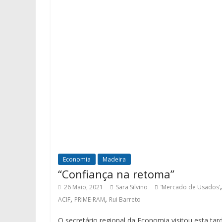
Economia
Madeira
“Confiança na retoma”
,
26 Maio, 2021
Sara Silvino
‘Mercado de Usados’
,
,
ACIF
PRIME-RAM
Rui Barreto
O secretário regional da Economia visitou esta tar