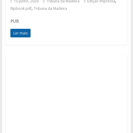
,
10 Junho, 2026
Tribuna da Madeira
Edição Impressa
,
flipbook pdf
Tribuna da Madeira
PUB
Ler mais