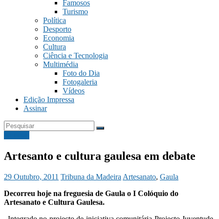
Famosos
Turismo
Política
Desporto
Economia
Cultura
Ciência e Tecnologia
Multimédia
Foto do Dia
Fotogaleria
Vídeos
Edição Impressa
Assinar
Notícias
Artesanto e cultura gaulesa em debate
29 Outubro, 2011
Tribuna da Madeira
Artesanato
,
Gaula
Decorreu hoje na freguesia de Gaula o I Colóquio do
Artesanato e Cultura Gaulesa.
Integrado no projecto de iniciativa comunitária Projecto Juventude,