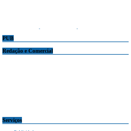
PUB
Redação e Comercial
Tribuna da Madeira
Edifício O Liberal, Parque Empresarial Zona Oeste (PEZO), Lote
n.º 7, 9304-006 Câmara de Lobos, Madeira, Portugal
Telef.:
291 911300
Redação
tribuna@tribunadamadeira.pt
Comercial
comercial@tribunadamadeira.pt
Serviços