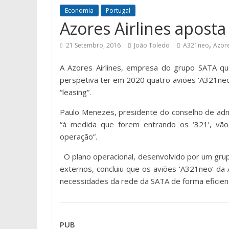
Economia
Portugal
Azores Airlines aposta
,
21 Setembro, 2016
João Toledo
A321neo
Azore
A Azores Airlines, empresa do grupo SATA que
perspetiva ter em 2020 quatro aviões ‘A321neo
“leasing”.
Paulo Menezes, presidente do conselho de admi
“à medida que forem entrando os ‘321’, vão
operação”.
O plano operacional, desenvolvido por um gr
externos, concluiu que os aviões ‘A321neo’ da
necessidades da rede da SATA de forma eficien
PUB