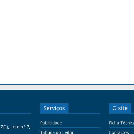
Serviços
O site
Publicidade
Ficha Técnic
ZO), Lote n.º 7,
Tribuna do Leitor
Contactos