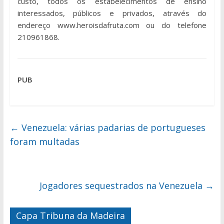
custo, todos os estabelecimentos de ensino
interessados, públicos e privados, através do
endereço www.heroisdafruta.com ou do telefone
210961868.
PUB
←
Venezuela: várias padarias de portugueses
foram multadas
Jogadores sequestrados na Venezuela
→
Capa Tribuna da Madeira