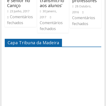
e Sénior no
transmiti-lo
professores’
Caniço
aos alunos’
28 Outubro,
23 Junho, 2017
30 Janeiro,
2016
Comentários
2017
Comentários
fechados
Comentários
fechados
fechados
Capa Tribuna da Madeira