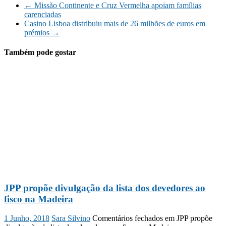
←
Missão Continente e Cruz Vermelha apoiam famílias
carenciadas
Casino Lisboa distribuiu mais de 26 milhões de euros em
prémios
→
Também pode gostar
JPP propõe divulgação da lista dos devedores ao
fisco na Madeira
1 Junho, 2018
Sara Silvino
Comentários fechados
em JPP propõe