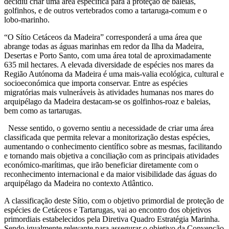
decidiu criar uma área específica para a proteção de baleias,
golfinhos, e de outros vertebrados como a tartaruga-comum e o
lobo-marinho.
“O Sítio Cetáceos da Madeira” corresponderá a uma área que
abrange todas as águas marinhas em redor da Ilha da Madeira,
Desertas e Porto Santo, com uma área total de aproximadamente
635 mil hectares. A elevada diversidade de espécies nos mares da
Região Autónoma da Madeira é uma mais-valia ecológica, cultural e
socioeconómica que importa conservar. Entre as espécies
migratórias mais vulneráveis às atividades humanas nos mares do
arquipélago da Madeira destacam-se os golfinhos-roaz e baleias,
bem como as tartarugas.
Nesse sentido, o governo sentiu a necessidade de criar uma área
classificada que permita relevar a monitorização destas espécies,
aumentando o conhecimento científico sobre as mesmas, facilitando
e tornando mais objetiva a conciliação com as principais atividades
económico-marítimas, que irão beneficiar diretamente com o
reconhecimento internacional e da maior visibilidade das águas do
arquipélago da Madeira no contexto Atlântico.
A classificação deste Sítio, com o objetivo primordial de proteção de
espécies de Cetáceos e Tartarugas, vai ao encontro dos objetivos
primordiais estabelecidos pela Diretiva Quadro Estratégia Marinha.
Sendo igualmente relevante para assegurar o objetivo da Convenção