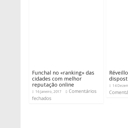
Funchal no «ranking» das
Réveill
cidades com melhor
dispost
reputação online
14 Dezem
Comentários
16 Janeiro, 2017
Comentá
fechados