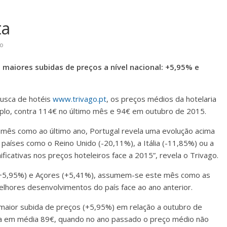
ta
go
maiores subidas de preços a nível nacional: +5,95% e
usca de hotéis
www.trivago.pt
, os preços médios da hotelaria
uplo, contra 114€ no último mês e 94€ em outubro de 2015.
o mês como ao último ano, Portugal revela uma evolução acima
aíses como o Reino Unido (-20,11%), a Itália (-11,85%) ou a
icativas nos preços hoteleiros face a 2015”, revela o Trivago.
ra (+5,95%) e Açores (+5,41%), assumem-se este mês como as
hores desenvolvimentos do país face ao ano anterior.
 maior subida de preços (+5,95%) em relação a outubro de
ra em média 89€, quando no ano passado o preço médio não