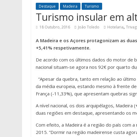
Destaque
Madeira
Turismo
Turismo insular em al
,
18 Outubro, 2016
João Toledo
Hotelaria
Triva
A Madeira e os Açores protagonizam as duas 
+5,41% respetivamente.
De acordo com os últimos dados do motor de b
nacional situam-se agora nos 92€ por quarto d
“Apesar da quebra, tanto em relação ao últim
da média europeia, estando mesmo à frente de p
França (-11,33%), que apresentam quebras signif
A nível nacional, os dois arquipélagos, Madei
duas regiões em destaque, apresentando os mel
Com efeito, a Madeira é a região do país com a
2015. “Dormir na região madeirense custa ago