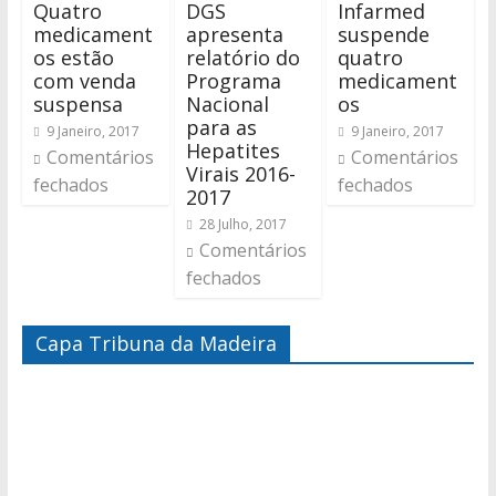
Quatro
DGS
Infarmed
medicament
apresenta
suspende
os estão
relatório do
quatro
com venda
Programa
medicament
suspensa
Nacional
os
para as
9 Janeiro, 2017
9 Janeiro, 2017
Hepatites
Comentários
Comentários
Virais 2016-
fechados
fechados
2017
28 Julho, 2017
Comentários
fechados
Capa Tribuna da Madeira